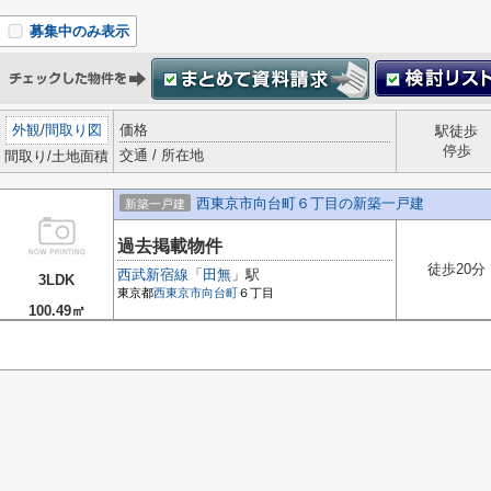
募集中のみ表示
外観
/
間取り図
価格
駅徒歩
停歩
交通 / 所在地
間取り/土地面積
西東京市向台町６丁目の新築一戸建
新築一戸建
過去掲載物件
徒歩20分
西武新宿線
「
田無
」駅
3LDK
東京都
西東京市
向台町
６丁目
100.49㎡