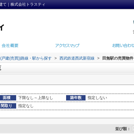
建て｜株式会社トラスティ
(戸建(売買))路線・駅から探す
>
西武鉄道西武新宿線
>
田無駅の売買物件
覧
面積
下限なし～上限なし
築年数
指定しない
間取り
指定なし
並び順：