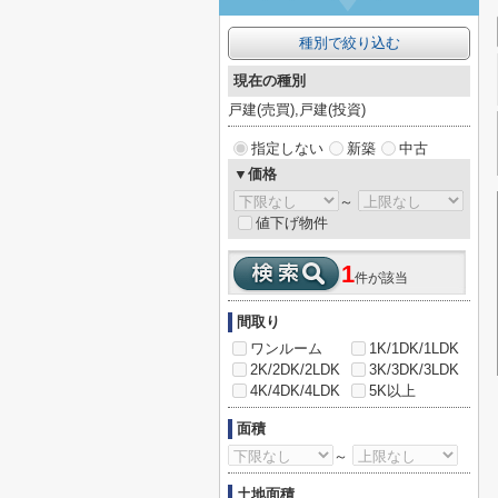
種別で絞り込む
現在の種別
戸建(売買),戸建(投資)
指定しない
新築
中古
▼価格
～
値下げ物件
1
件が該当
間取り
ワンルーム
1K/1DK/1LDK
2K/2DK/2LDK
3K/3DK/3LDK
4K/4DK/4LDK
5K以上
面積
～
土地面積