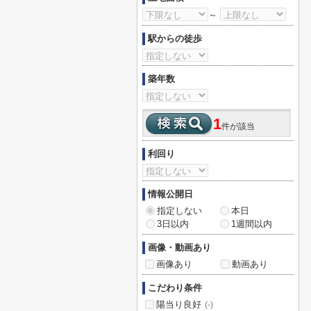
～
駅からの徒歩
築年数
1
件が該当
利回り
情報公開日
指定しない
本日
3日以内
1週間以内
画像・動画あり
画像あり
動画あり
こだわり条件
陽当り良好
(-)