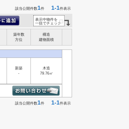
1
1-1
該当公開件数
件
件表示
表示中物件を
一括でチェック
築年数
構造
方位
建物面積
新築
木造
-
79.76㎡
1
1-1
該当公開件数
件
件表示