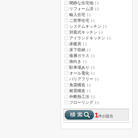
閑静な住宅地
(-)
リフォーム済
(-)
輸入住宅
(-)
二世帯住宅
(-)
システムキッチン
(-)
対面式キッチン
(-)
アイランドキッチン
(-)
床暖房
(-)
床下収納
(-)
複層ガラス
(-)
南向き
(-)
駐車場あり
(-)
オール電化
(-)
バリアフリー
(-)
免震構造
(-)
耐震構造
(-)
外断熱工法
(-)
フローリング
(-)
1
件が該当