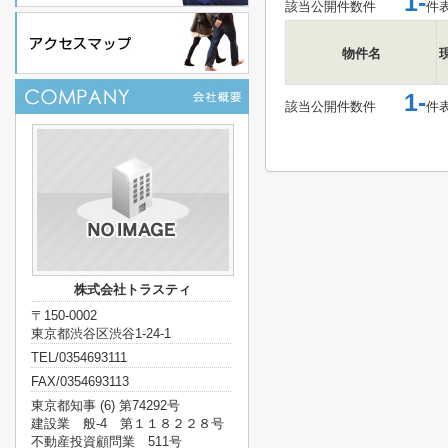
1-
該当公開件数
件
件
物件名
1-
該当公開件数
件
件
株式会社トラスティ
〒150-0002
東京都渋谷区渋谷1-24-1
TEL/0354693111
FAX/0354693113
東京都知事 (6) 第74292号
建設業 般-4 第１１８２２８号
不動産投資顧問業 511号