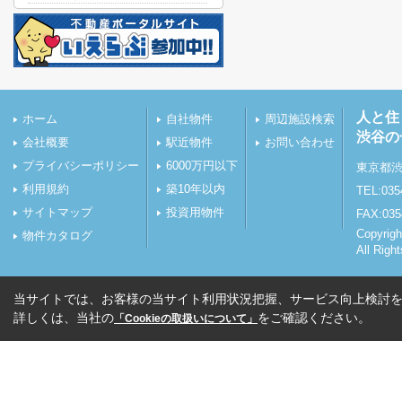
人と住
ホーム
自社物件
周辺施設検索
渋谷の
会社概要
駅近物件
お問い合わせ
プライバシーポリシー
6000万円以下
東京都渋
利用規約
築10年以内
TEL:035
サイトマップ
投資用物件
FAX:035
Copyr
物件カタログ
All Righ
当サイトでは、お客様の当サイト利用状況把握、サービス向上検討を目
詳しくは、当社の
をご確認ください。
「Cookieの取扱いについて」